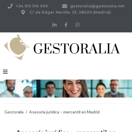
+34 913 916 990
gestoralia@gestoralia.net
C/ de Edgar Neville, 33. 28020 (Madrid)
Gestoralia
/
Asesoría jurídica – mercantil en Madrid