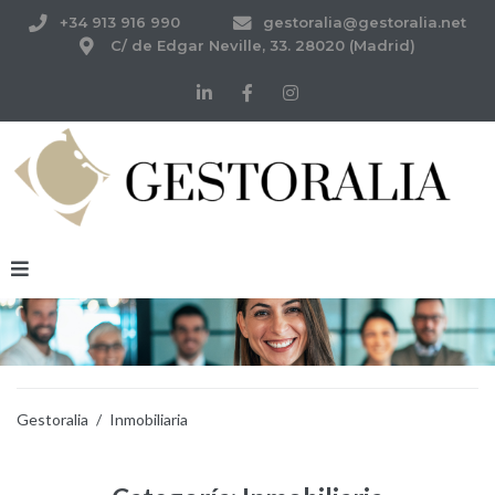
+34 913 916 990
gestoralia@gestoralia.net
C/ de Edgar Neville, 33. 28020 (Madrid)
Gestoralia
/
Inmobiliaria