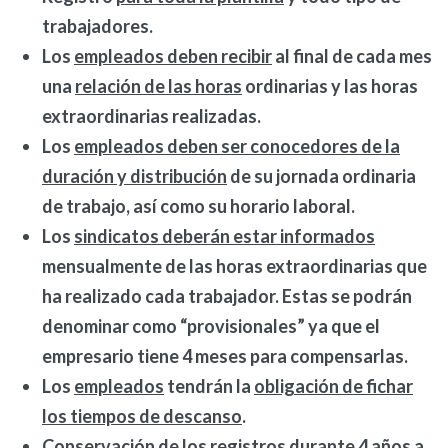
trabajadores.
Los
empleados deben recibir
al final de cada mes
una
relación de las horas
ordinarias y las horas
extraordinarias realizadas.
Los
empleados deben ser conocedores de la
duración y distribución
de su jornada ordinaria
de trabajo,
así como su horario laboral.
Los
sindicatos deberán estar informados
mensualmente de las horas extraordinarias que
ha realizado cada trabajador.
Estas se podrán
denominar como “provisionales” ya que el
empresario tiene 4 meses para compensarlas.
Los
empleados
tendrán la
obligación de fichar
los tiempos de descanso
.
Conservación de los registros durante 4 años
a