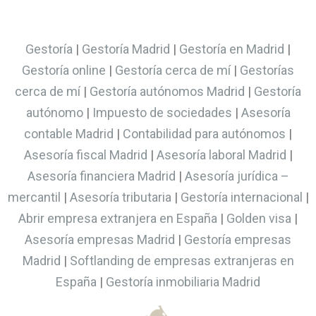
l
t
Gestoría
|
Gestoría Madrid
|
Gestoría en Madrid
|
e
Gestoría online
|
Gestoría cerca de mí
|
Gestorías
r
cerca de mí
|
Gestoría autónomos Madrid
|
Gestoría
n
autónomo
|
Impuesto de sociedades
|
Asesoría
a
contable Madrid
|
Contabilidad para autónomos
|
t
Asesoría fiscal Madrid
|
Asesoría laboral Madrid
|
i
Asesoría financiera Madrid
|
Asesoría jurídica –
v
mercantil
|
Asesoría tributaria
|
Gestoría internacional
|
e
Abrir empresa extranjera en España
|
Golden visa
|
:
Asesoría empresas Madrid
|
Gestoría empresas
Madrid
|
Softlanding de empresas extranjeras en
España
|
Gestoría inmobiliaria Madrid